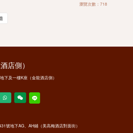
瀏覽次數：718
題
龍酒店側）
安地下及一樓K座（金龍酒店側）
31號地下AG、AH鋪（美高梅酒店對面街）