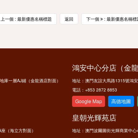
上一個 : 最新優惠名稱標題
返回
下一個
: 最新優惠名稱標
鴻安中心分店（金
鋪及地庫一層AJ鋪（金龍酒店對面）
地址：
澳門友誼大馬路1315號鴻
電話：
+853 2872 8853
Google Map
高德地圖
皇朝光輝苑店
A座（海立方對面）
地址：
澳門波爾圖街光輝商業中心4