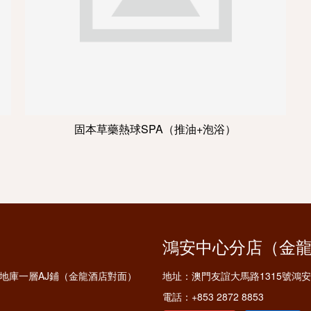
固本草藥熱球SPA（推油+泡浴）
鴻安中心分店（金
鋪及地庫一層AJ鋪（金龍酒店對面）
地址：
澳門友誼大馬路1315號鴻
電話：
+853 2872 8853