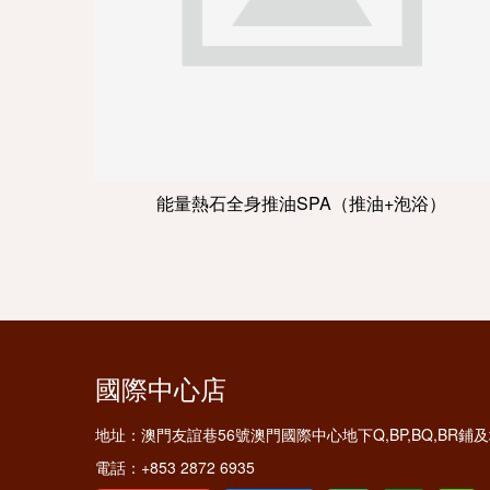
能量熱石全身推油SPA（推油+泡浴）
國際中心店
地址：
澳門友誼巷56號澳門國際中心地下Q,BP,BQ,BR
電話：
+853 2872 6935