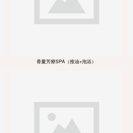
香薰芳療SPA（推油+泡浴）