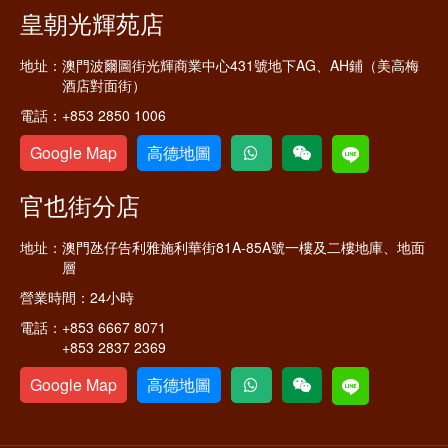
皇朝光輝苑店
地址：
澳門波爾圖街光輝商業中心431號地下AG、AH鋪（美高梅
酒店對面街）
電話：
+853 2850 1006
Google Map
高德地圖
官也街分店
地址：
澳門氹仔告利雅施利華街81A-85A號一樓及二樓地庫、地面
層
營業時間：
24小時
電話：
+853 6667 8071
+853 2837 2369
Google Map
高德地圖