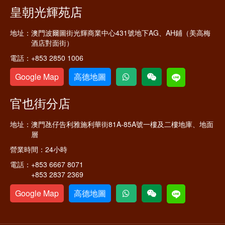
皇朝光輝苑店
地址：
澳門波爾圖街光輝商業中心431號地下AG、AH鋪（美高梅
酒店對面街）
電話：
+853 2850 1006
Google Map
高德地圖
官也街分店
地址：
澳門氹仔告利雅施利華街81A-85A號一樓及二樓地庫、地面
層
營業時間：
24小時
電話：
+853 6667 8071
+853 2837 2369
Google Map
高德地圖