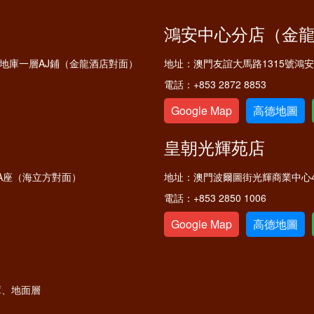
鴻安中心分店（金
鋪及地庫一層AJ鋪（金龍酒店對面）
地址：
澳門友誼大馬路1315號鴻
電話：
+853 2872 8853
Google Map
高德地圖
皇朝光輝苑店
A座（海立方對面）
地址：
澳門波爾圖街光輝商業中心4
電話：
+853 2850 1006
Google Map
高德地圖
庫、地面層