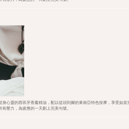
鬆身心靈的西班牙香薰精油，配以從頭到腳的東南亞特色按摩，享受如皇
所有壓力，為疲憊的一天劃上完美句號。