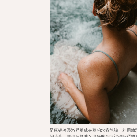
足康樂將浸浴昇華成奢華的水療體驗，利用放
的時光，讓你在舒適又寧靜的空間裡頓時釋放