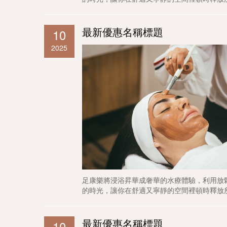
最新優惠名稱標題
10
2025
足康樂將浸浴昇華成奢華的水療體驗，利用放
的時光，讓你在舒適又寧靜的空間裡頓時釋放
最新優惠名稱標題
10