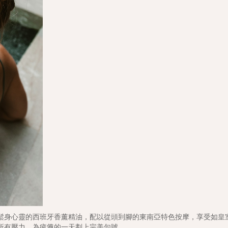
鬆身心靈的西班牙香薰精油，配以從頭到腳的東南亞特色按摩，享受如皇
所有壓力，為疲憊的一天劃上完美句號。