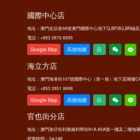
國際中心店
地址：
澳門友誼巷56號澳門國際中心地下Q,BP,BQ,BR
電話：
+853 2872 6935
Google Map
高德地圖
海立方店
地址：
澳門海港街107號國際中心（第一座）地下及閣樓C
電話：
+853 2851 9958
Google Map
高德地圖
官也街分店
地址：
澳門氹仔告利雅施利華街81A-85A號一樓及二樓地
營業時間：
24小時