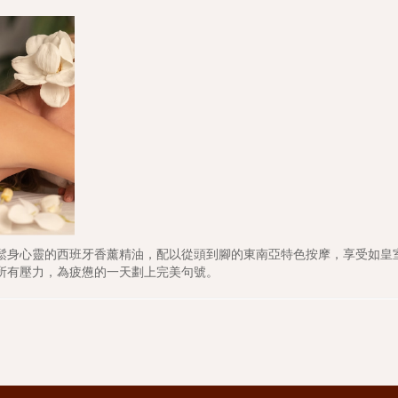
鬆身心靈的西班牙香薰精油，配以從頭到腳的東南亞特色按摩，享受如皇
所有壓力，為疲憊的一天劃上完美句號。