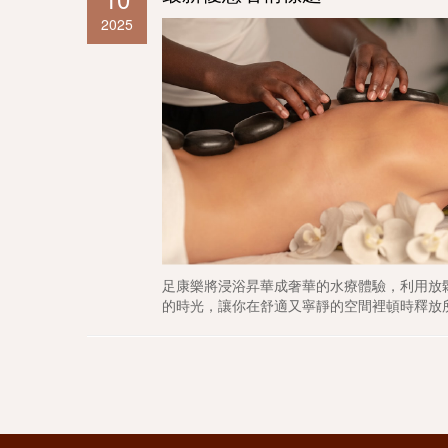
2025
足康樂將浸浴昇華成奢華的水療體驗，利用放
的時光，讓你在舒適又寧靜的空間裡頓時釋放