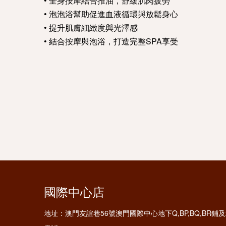
• 全身按摩結合推油，舒緩肌肉疲勞
• 泡泡浴幫助促進血液循環與放鬆身心
• 提升肌膚細緻度與光澤感
• 結合按摩與泡浴，打造完整SPA享受
國際中心店
地址：
澳門友誼巷56號澳門國際中心地下Q,BP,BQ,BR