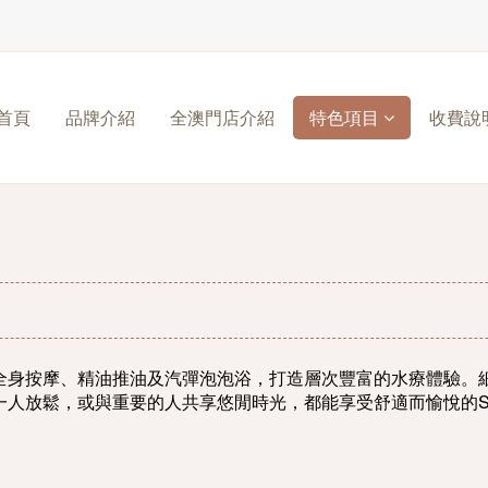
首頁
品牌介紹
全澳門店介紹
特色項目
收費說
合全身按摩、精油推油及汽彈泡泡浴，打造層次豐富的水療體驗。
一人放鬆，或與重要的人共享悠閒時光，都能享受舒適而愉悅的S