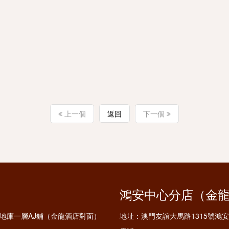
上一個
返回
下一個
鴻安中心分店（金
鋪及地庫一層AJ鋪（金龍酒店對面）
地址：
澳門友誼大馬路1315號鴻