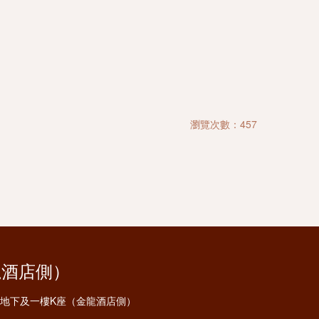
瀏覽次數：457
龍酒店側）
安地下及一樓K座（金龍酒店側）