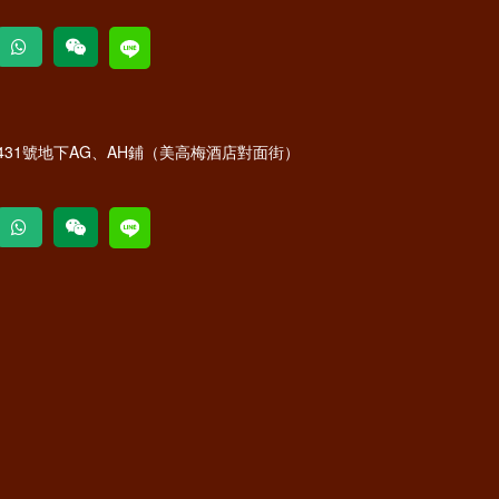
31號地下AG、AH鋪（美高梅酒店對面街）