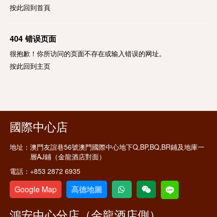
按此回到
首頁
404 错误页面
很抱歉！你所访问的页面不存在或输入错误的网址。
按此回到
主页
國際中心店
地址：
澳門友誼巷56號澳門國際中心地下Q,BP,BQ,BR鋪及地庫一
層AJ鋪（金龍酒店對面）
電話：
+853 2872 6935
Google Map
高德地圖
鴻安中心分店（金龍酒店側）