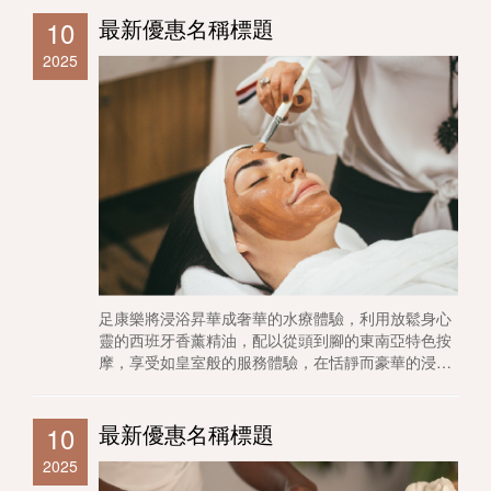
號。
最新優惠名稱標題
10
2025
足康樂將浸浴昇華成奢華的水療體驗，利用放鬆身心
靈的西班牙香薰精油，配以從頭到腳的東南亞特色按
摩，享受如皇室般的服務體驗，在恬靜而豪華的浸浴
體驗下享受專屬自己的時光，讓你在舒適又寧靜的空
間裡頓時釋放所有壓力，為疲憊的一天劃上完美句
號。
最新優惠名稱標題
10
2025