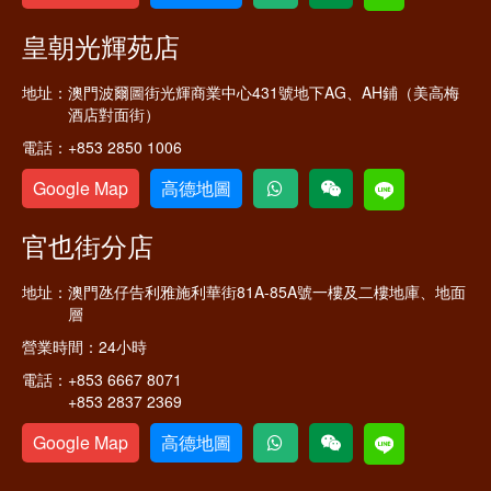
皇朝光輝苑店
地址：
澳門波爾圖街光輝商業中心431號地下AG、AH鋪（美高梅
酒店對面街）
電話：
+853 2850 1006
Google Map
高德地圖
官也街分店
地址：
澳門氹仔告利雅施利華街81A-85A號一樓及二樓地庫、地面
層
營業時間：
24小時
電話：
+853 6667 8071
+853 2837 2369
Google Map
高德地圖